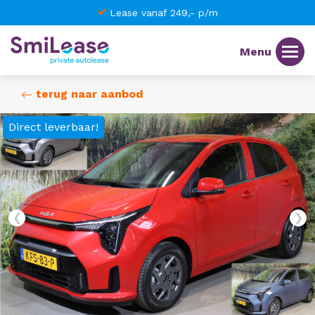
Best beoordeeld 9,5
terug naar aanbod
Direct leverbaar!
❮
❯