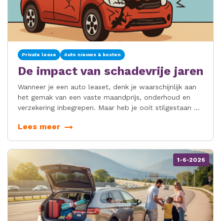
Private lease
Auto nieuws & kosten
De impact van schadevrije jaren
Wanneer je een auto leaset, denk je waarschijnlijk aan
het gemak van een vaste maandprijs, onderhoud en
verzekering inbegrepen. Maar heb je ooit stilgestaan bij
wat er gebeurt met je schadevrije jaren tijdens de
Lees meer
leaseperiode?
1-6-2026