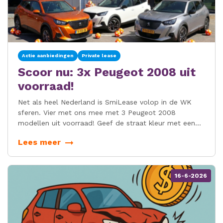
Actie aanbiedingen
Private lease
Scoor nu: 3x Peugeot 2008 uit
voorraad!
Net als heel Nederland is SmiLease volop in de WK
sferen. Vier met ons mee met 3 Peugeot 2008
modellen uit voorraad! Geef de straat kleur met een
Oranje Active Pack, de luxe Allure of sportieve
Lees meer
elektrische GT-Line uitvoering!
16-6-2026