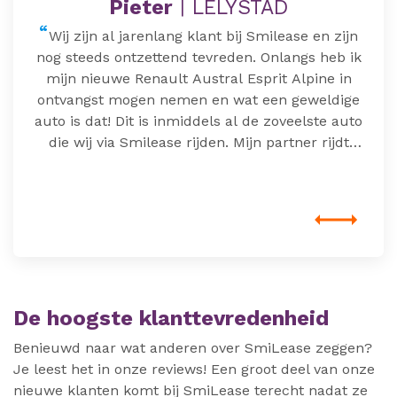
Pieter
|
LELYSTAD
Wij zijn al jarenlang klant bij Smilease en zijn
nog steeds ontzettend tevreden. Onlangs heb ik
mijn nieuwe Renault Austral Esprit Alpine in
ontvangst mogen nemen en wat een geweldige
auto is dat! Dit is inmiddels al de zoveelste auto
die wij via Smilease rijden. Mijn partner rijdt
daarnaast ook een Kia Picanto via Smilease. De
service is altijd uitstekend: de medewerkers
reageren snel, zijn vriendelijk en denken echt
met je mee. Dat persoonlijke contact en de
goede bereikbaarheid maken voor ons het
verschil. Wij kunnen Smilease dan ook van harte
aanbevelen aan iedereen die op zoek is naar een
betrouwbare leasemaatschappij met
De hoogste klanttevredenheid
uitstekende service. Bedankt weer voor de fijne
Benieuwd naar wat anderen over SmiLease zeggen?
samenwerking!
Je leest het in onze reviews! Een groot deel van onze
nieuwe klanten komt bij SmiLease terecht nadat ze