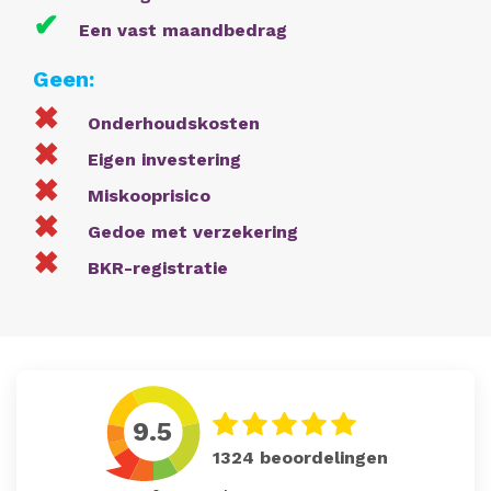
✔
Een vast maandbedrag
Geen:
✖
Onderhoudskosten
✖
Eigen investering
✖
Miskooprisico
✖
Gedoe met verzekering
✖
BKR-registratie
9.5
1324
beoordelingen