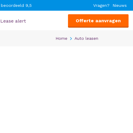
 beoordeeld 9,5
Vragen?
Nieuws
Offerte aanvragen
Lease alert
Home
Auto leasen