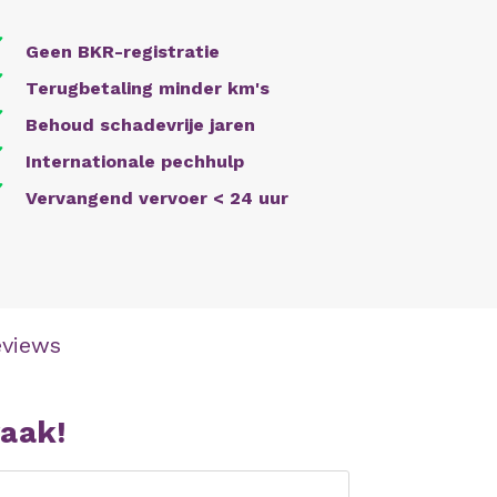
✔
Geen BKR-registratie
✔
Terugbetaling minder km's
✔
Behoud schadevrije jaren
✔
Internationale pechhulp
✔
Vervangend vervoer < 24 uur
eviews
raak!