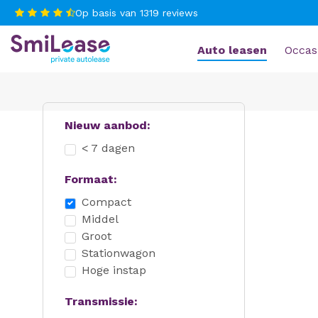
Op basis van
1319
reviews
Auto leasen
Occas
Nieuw aanbod:
< 7 dagen
Formaat:
Compact
Middel
Groot
Stationwagon
Hoge instap
Transmissie: