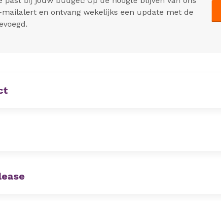
 past bij jouw budget! Op de hoogte blijven van ons
-mailalert en ontvang wekelijks een update met de
gevoegd.
ct
 lease