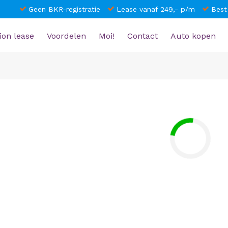
Geen BKR-registratie
Lease vanaf 249,- p/m
Best
ion lease
Voordelen
Moi!
Contact
Auto kopen