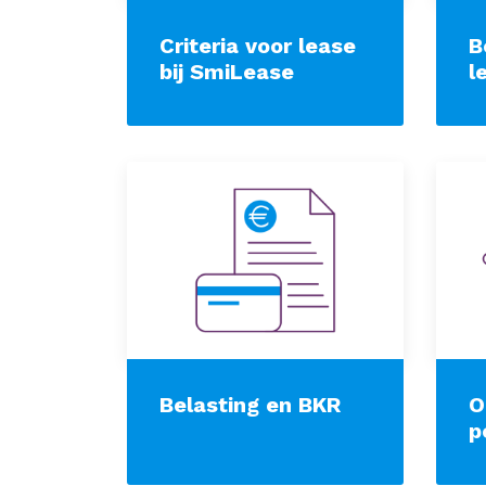
Criteria voor lease
B
bij SmiLease
l
Belasting en BKR
O
p