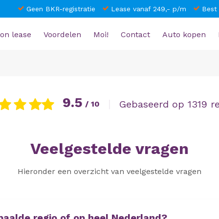
Geen BKR-registratie
Lease vanaf 249,- p/m
Best
on lease
Voordelen
Moi!
Contact
Auto kopen
9.5
|
Gebaseerd op 1319 r
/ 10
Veelgestelde vragen
Hieronder een overzicht van veelgestelde vragen
paalde regio of op heel Nederland?