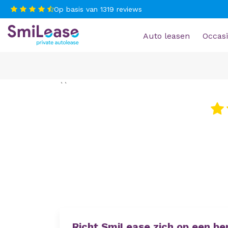
Op basis van
1319
reviews
Auto leasen
Occasi
``
Richt SmiLease zich op een be