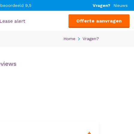
 beoordeeld 9,5
Vragen?
Nieuws
Offerte aanvragen
Lease alert
Home
Vragen?
eviews