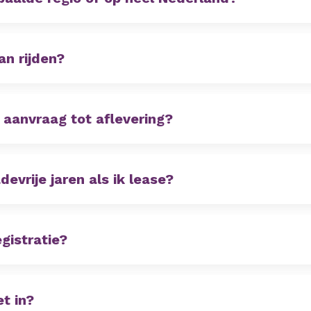
an rijden?
 aanvraag tot aflevering?
vrije jaren als ik lease?
egistratie?
t in?