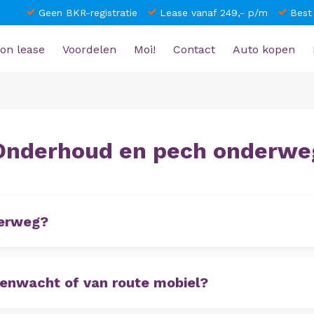
Geen BKR-registratie
Lease vanaf 249,- p/m
Best
on lease
Voordelen
Moi!
Contact
Auto kopen
Onderhoud en pech onderwe
derweg?
genwacht of van route mobiel?