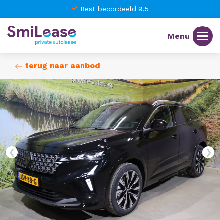
Best beoordeeld 9,5
terug naar aanbod
❮
❯