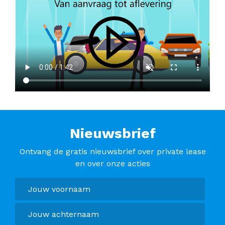
Nieuwsbrief
Ontvang de gratis nieuwsbrief over private lease
en over onze acties