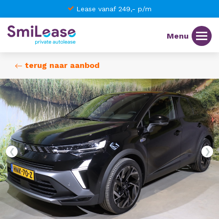
Best beoordeeld 9,5
terug naar aanbod
❮
❯