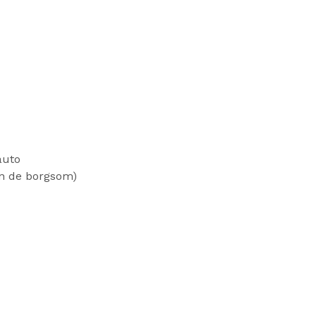
auto
an de borgsom)