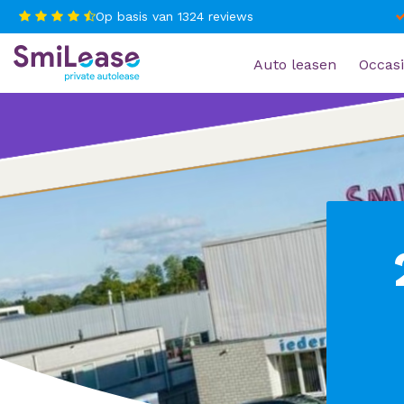
Op basis van
1324
reviews
Auto leasen
Occasi