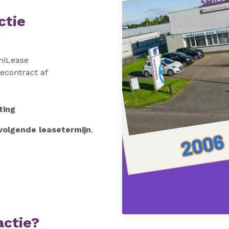
ctie
SmiLease
secontract af
ting
volgende leasetermijn
.
ctie?