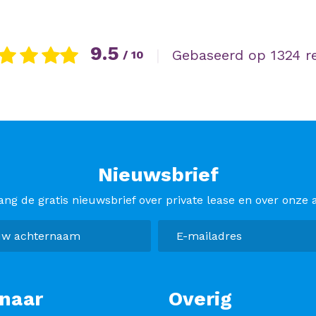
9.5
|
Gebaseerd op 1324 r
/ 10
Nieuwsbrief
ang de gratis nieuwsbrief over private lease en over onze a
naar
Overig