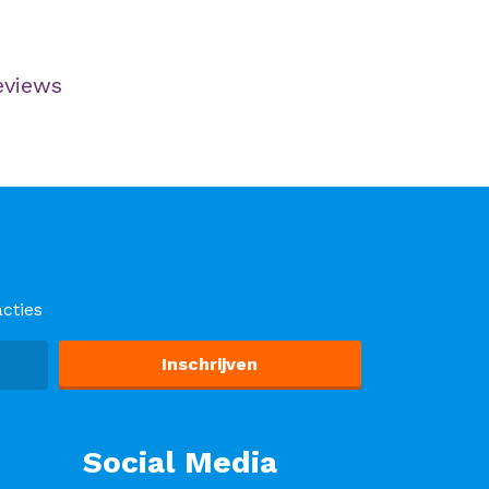
eviews
cties
Social Media