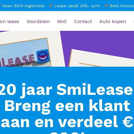
Geen BKR-registratie
Lease vanaf 249,- p/m
Best beoord
on lease
Voordelen
Moi!
Contact
Auto kopen
20 jaar SmiLease
Breng een klant
aan en verdeel €