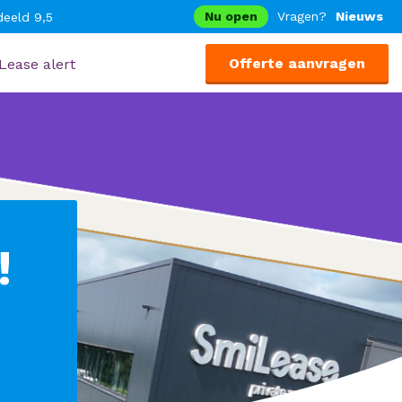
Nu open
Vragen?
Nieuws
eeld 9,5
Offerte aanvragen
Lease alert
!