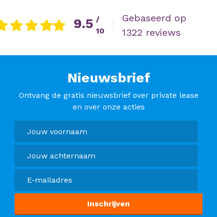
Gebaseerd op
/
9.5
|
10
1322 reviews
Nieuwsbrief
Ontvang de gratis nieuwsbrief over private lease
en over onze acties