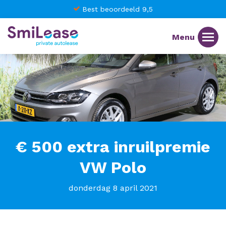
Best beoordeeld 9,5
€ 500 extra inruilpremie
VW Polo
donderdag 8 april 2021