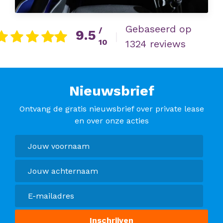
Gebaseerd op
/
9.5
|
10
1324 reviews
Nieuwsbrief
Ontvang de gratis nieuwsbrief over private lease
en over onze acties