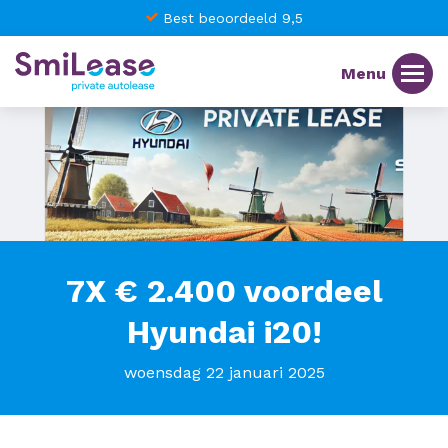
Best beoordeeld 9,5
7X € 2.400 voordeel
Hyundai i20!
woensdag 22 januari 2025