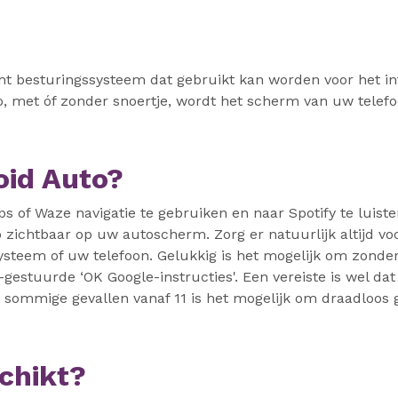
ht besturingssysteem dat gebruikt kan worden voor het i
o, met óf zonder snoertje, wordt het scherm van uw telef
oid Auto?
s of Waze navigatie te gebruiken en naar Spotify te luiste
zichtbaar op uw autoscherm. Zorg er natuurlijk altijd voor 
systeem of uw telefoon. Gelukkig is het mogelijk om zonde
gestuurde ‘OK Google-instructies'. Een vereiste is wel d
n sommige gevallen vanaf 11 is het mogelijk om draadloos
schikt?