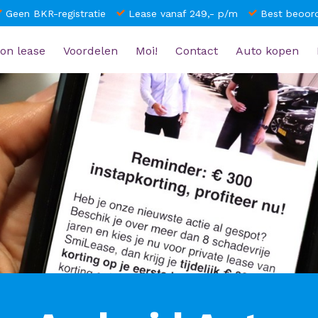
Geen BKR-registratie
Lease vanaf 249,- p/m
Best beoord
on lease
Voordelen
Moi!
Contact
Auto kopen