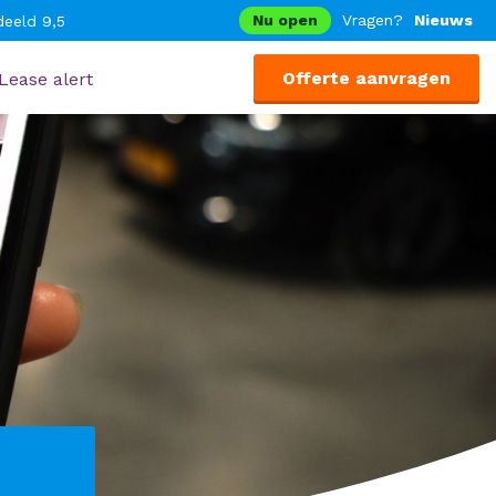
Nu open
Vragen?
Nieuws
eeld 9,5
Offerte aanvragen
Lease alert