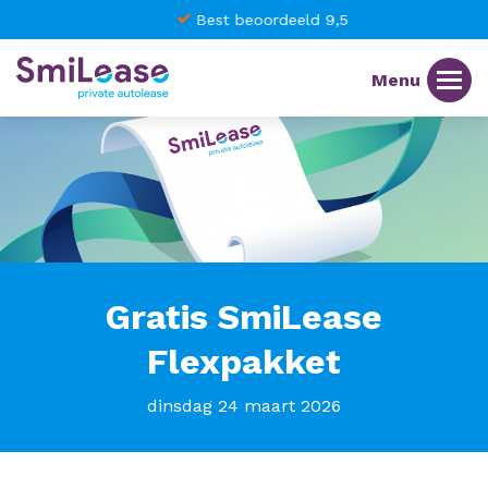
Best beoordeeld 9,5
Gratis SmiLease
Flexpakket
dinsdag 24 maart 2026