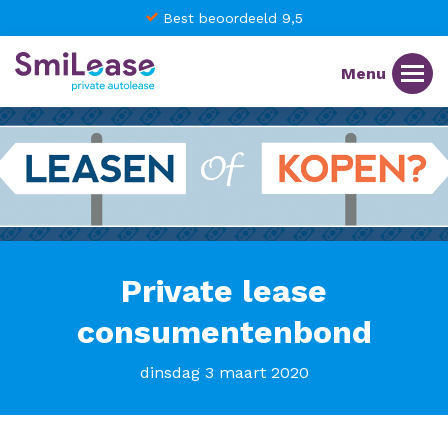
Best beoordeeld 9,5
Private lease
consumentenbond
dinsdag 3 maart 2020