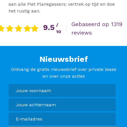
aan alle Piet Plankgassers: vertrek op tijd en doe
het rustig aan.
Gebaseerd op 1319
/
9.5
|
10
reviews
Nieuwsbrief
Ontvang de gratis nieuwsbrief over private lease
en over onze acties