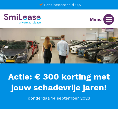
Best beoordeeld 9,5
Actie: € 300 korting met
jouw schadevrije jaren!
donderdag 14 september 2023