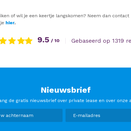
uiken of wil je een keertje langskomen? Neem dan contact
 je
hier
.
9.5
|
Gebaseerd op 1319 r
/ 10
Nieuwsbrief
ang de gratis nieuwsbrief over private lease en over onze a