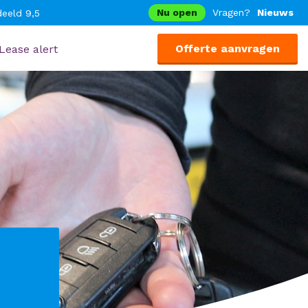
Nu open
Vragen?
Nieuws
eeld 9,5
Offerte aanvragen
Lease alert