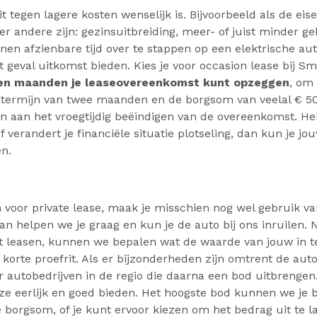
teit tegen lagere kosten wenselijk is. Bijvoorbeeld als de 
 andere zijn: gezinsuitbreiding, meer- of juist minder ge
nen afzienbare tijd over te stappen op een elektrische auto,
 geval uitkomst bieden. Kies je voor occasion lease bij Sm
ien maanden je leaseovereenkomst kunt opzeggen
, om 
ermijn van twee maanden en de borgsom van veelal € 500
en aan het vroegtijdig beëindigen van de overeenkomst. He
f verandert je financiële situatie plotseling, dan kun je 
en.
voor private lease, maak je misschien nog wel gebruik van
 dan helpen we je graag en kun je de auto bij ons inruilen.
t leasen, kunnen we bepalen wat de waarde van jouw in te 
korte proefrit. Als er bijzonderheden zijn omtrent de aut
r autobedrijven in de regio die daarna een bod uitbrengen.
 eerlijk en goed bieden. Het hoogste bod kunnen we je b
borgsom, of je kunt ervoor kiezen om het bedrag uit te la