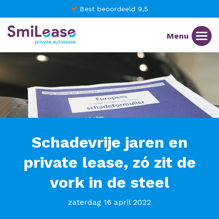
Best beoordeeld 9,5
Schadevrije jaren en
private lease, zó zit de
vork in de steel
zaterdag 16 april 2022