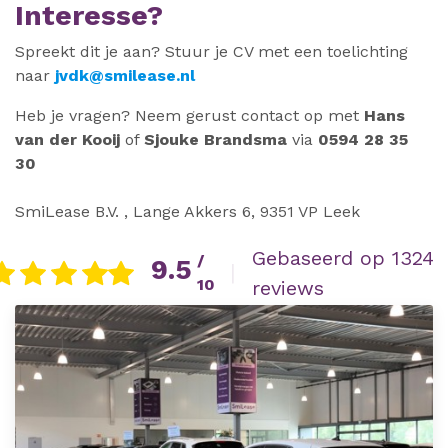
Interesse?
Spreekt dit je aan? Stuur je CV met een toelichting
naar
jvdk@smilease.nl
Heb je vragen? Neem gerust contact op met
Hans
van der Kooij
of
Sjouke Brandsma
via
0594 28 35
30
SmiLease B.V. , Lange Akkers 6, 9351 VP Leek
Gebaseerd op 1324
/
9.5
|
10
reviews