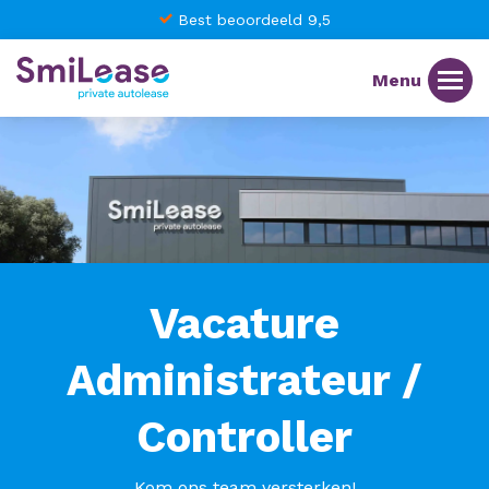
Best beoordeeld 9,5
Vacature
Administrateur /
Controller
Kom ons team versterken!