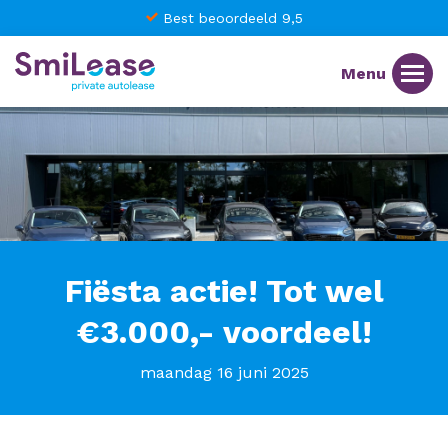
Best beoordeeld 9,5
Fiësta actie! Tot wel
€3.000,- voordeel!
maandag 16 juni 2025