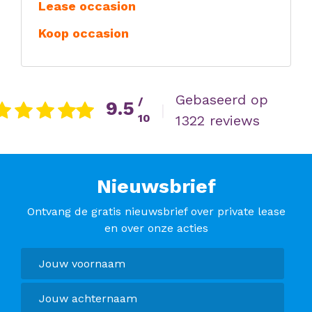
Lease occasion
Koop occasion
Gebaseerd op
/
9.5
|
10
1322 reviews
Nieuwsbrief
Ontvang de gratis nieuwsbrief over private lease
en over onze acties