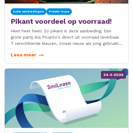
Actie aanbiedingen
Private lease
Pikant voordeel op voorraad!
Heet heet heet! Zo pikant is deze aanbieding: Een
grote partij Kia Picanto's direct uit voorraad leverbaar.
7 verschillende kleuren, zowel nieuw als jong gebruikt
en allemaal in de luxe DynamicPlusLine. Ga je voor
Lees meer
spiksplinternieuw of het gemak van het SmiLease
Flexpakket? Bekijk hier snel de aanbieding!
24-3-2026