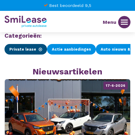
Geen BKR-registratie
Categorieën:
Private lease
Actie aanbiedingen
Auto nieuws & k
Nieuwsartikelen
17-6-2026