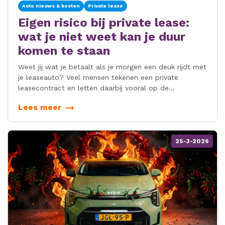
Auto nieuws & kosten
Private lease
Eigen risico bij private lease:
wat je niet weet kan je duur
komen te staan
Weet jij wat je betaalt als je morgen een deuk rijdt met
je leaseauto? Veel mensen tekenen een private
leasecontract en letten daarbij vooral op de
maandprijs. Pas als er schade is, blijkt hoe groot het
Lees meer
eigen risico werkelijk is. En dat moment komt altijd op
het slechtst mogelijke tijdstip.
25-3-2026