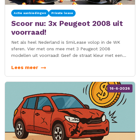
Actie aanbiedingen
Private lease
Scoor nu: 3x Peugeot 2008 uit
voorraad!
Net als heel Nederland is SmiLease volop in de WK
sferen. Vier met ons mee met 3 Peugeot 2008
modellen uit voorraad! Geef de straat kleur met een
Oranje Active Pack, de luxe Allure of sportieve
Lees meer
elektrische GT-Line uitvoering!
16-6-2026