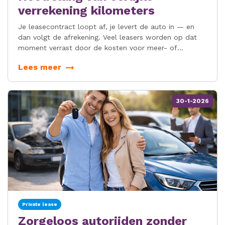
verrekening kilometers
Je leasecontract loopt af, je levert de auto in — en
dan volgt de afrekening. Veel leasers worden op dat
moment verrast door de kosten voor meer- of
minderkilometers. Wat op papier misschien als een
Lees meer
bijzaak leek, blijkt in de praktijk soms flink in de
papieren te lopen. De rekenmethode, de vergoeding
per kilometer én de voorwaarden verschillen namelijk
sterk per leasemaatschappij.
30-1-2026
Private lease
Zorgeloos autorijden zonder