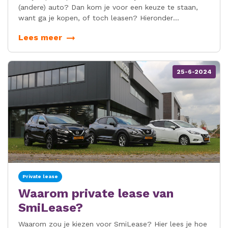
(andere) auto? Dan kom je voor een keuze te staan,
want ga je kopen, of toch leasen? Hieronder
bespreken we een aantal zaken die je mee kunt nemen
Lees meer
in je overweging.
25-6-2024
Private lease
Waarom private lease van
SmiLease?
Waarom zou je kiezen voor SmiLease? Hier lees je hoe