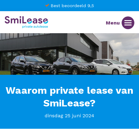
Best beoordeeld 9,5
Waarom private lease van
SmiLease?
dinsdag 25 juni 2024