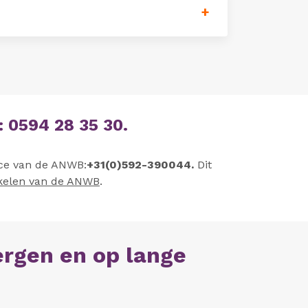
e: 0594 28 35 30.
nce van de ANWB:
+31(
0)592-390044.
Dit
akelen van de ANWB
.
ergen en op lange