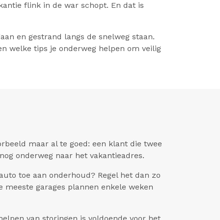
ntie flink in de war schopt. En dat is
gaan en gestrand langs de snelweg staan.
en welke tips je onderweg helpen om veilig
rbeeld maar al te goed: een klant die twee
snog onderweg naar het vakantieadres.
e auto toe aan onderhoud? Regel het dan zo
. De meeste garages plannen enkele weken
helpen van storingen is voldoende voor het