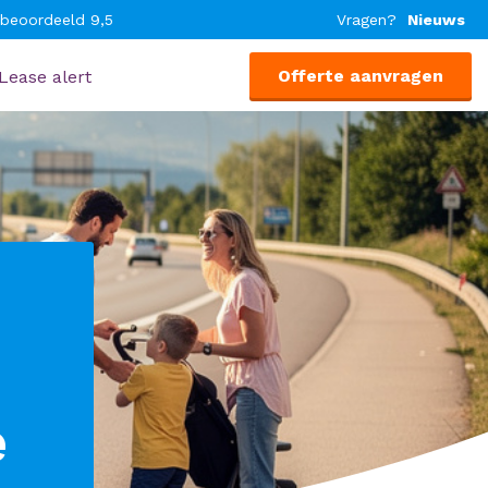
 beoordeeld 9,5
Vragen?
Nieuws
Offerte aanvragen
Lease alert
e