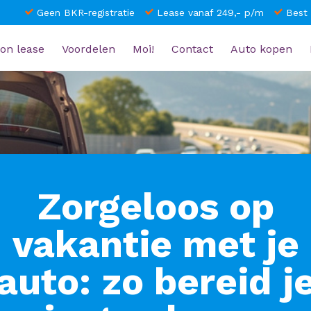
Geen BKR-registratie
Lease vanaf 249,- p/m
Best
on lease
Voordelen
Moi!
Contact
Auto kopen
Zorgeloos op
vakantie met je
auto: zo bereid j