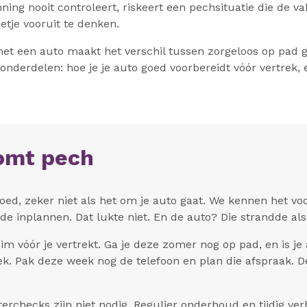
g nooit controleert, riskeert een pechsituatie die de vaka
etje vooruit te denken.
met een auto maakt het verschil tussen zorgeloos op pad 
nderdelen: hoe je je auto goed voorbereidt vóór vertrek, 
komt pech
ed, zeker niet als het om je auto gaat. We kennen het voo
de inplannen. Dat lukte niet. En de auto? Die strandde al
im vóór je vertrekt. Ga je deze zomer nog op pad, en is j
week. Pak deze week nog de telefoon en plan die afspraak
erchecks zijn niet nodig. Regulier onderhoud en tijdig ver