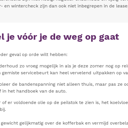
en wintercheck zijn dan ook niet inbegrepen in de leasep
el je vóór je de weg op gaat
ieder geval op orde wilt hebben:
derhoud zo vroeg mogelijk in als je deze zomer nog op reis
en gemiste servicebeurt kan heel vervelend uitpakken op va
roleer de bandenspanning niet alleen thuis, maar pas ze oo
of in het handboek van de auto.
r of er voldoende olie op de peilstok te zien is, het koelvl
ij.
t gewicht gelijkmatig over de kofferbak en vermijd overbe